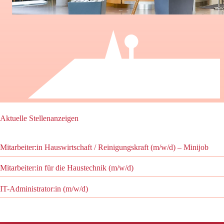
Aktuelle Stellenanzeigen
Mitarbeiter:in Hauswirtschaft / Reinigungskraft (m/w/d) – Minijob
Mitarbeiter:in für die Haustechnik (m/w/d)
IT-Administrator:in (m/w/d)