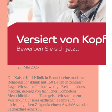
28. Mai 2026
Die Kaiser-Karl-Klinik in Bonn ist eine moderne
Rehabilitationsklinik mit 150 Betten in zentraler
Lage. Wir stehen für hochwertige Rehabili­tations­
medizin, geprägt von fachlicher Kompetenz,
Menschlichkeit und Teamgeist. Wir suchen zur
Verstärkung unseres ärztlichen Teams zum
nächstmöglichen Zeitpunkt eine:n Ärztin/Arzt oder
Fachärztin/Facharzt…